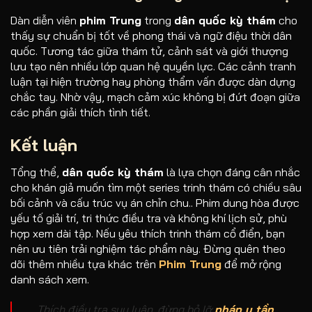
Dàn diễn viên
phim Trung
trong
dân quốc kỳ thám
cho
thấy sự chuẩn bị tốt về phong thái và ngữ điệu thời dân
quốc. Tương tác giữa thám tử, cảnh sát và giới thượng
lưu tạo nên nhiều lớp quan hệ quyền lực. Các cảnh tranh
luận tại hiện trường hay phòng thẩm vấn được dàn dựng
chắc tay. Nhờ vậy, mạch cảm xúc không bị đứt đoạn giữa
các phần giải thích tình tiết.
Kết luận
Tổng thể,
dân quốc kỳ thám
là lựa chọn đáng cân nhắc
cho khán giả muốn tìm một series trinh thám có chiều sâu
bối cảnh và cấu trúc vụ án chỉn chu.. Phim dung hòa được
yếu tố giải trí, tri thức điều tra và không khí lịch sử, phù
hợp xem dài tập. Nếu yêu thích trinh thám cổ điển, bạn
nên ưu tiên trải nghiệm tác phẩm này. Đừng quên theo
dõi thêm nhiều tựa khác trên
Phim Trung
để mở rộng
danh sách xem.
Thích điều tra suy luận, đừng bỏ lỡ
pháp y tần