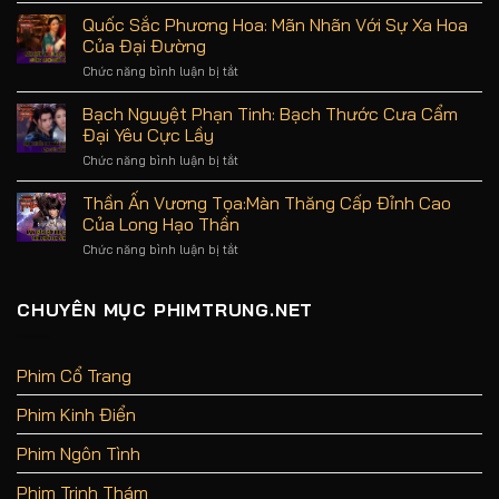
tuyến
Dạ
Quốc Sắc Phương Hoa: Mãn Nhãn Với Sự Xa Hoa
an
Quy:
Của Đại Đường
toàn,
Nội
uy
Dung,
Chức năng bình luận bị tắt
ở
tín
Diễn
Quốc
hàng
Viên
Sắc
Bạch Nguyệt Phạn Tinh: Bạch Thước Cưa Cẩm
đầu
Và
Phương
Đại Yêu Cực Lầy
Review
Hoa:
Phim
Mãn
Chức năng bình luận bị tắt
ở
Không
Nhãn
Bạch
Spoil
Với
Nguyệt
Thần Ấn Vương Tọa:Màn Thăng Cấp Đỉnh Cao
Sự
Phạn
Của Long Hạo Thần
Xa
Tinh:
Hoa
Bạch
Chức năng bình luận bị tắt
ở
Của
Thước
Thần
Đại
Cưa
Ấn
Đường
Cẩm
Vương
CHUYÊN MỤC PHIMTRUNG.NET
Đại
Tọa:Màn
Yêu
Thăng
Cực
Cấp
Lầy
Đỉnh
Phim Cổ Trang
Cao
Của
Phim Kinh Điển
Long
Hạo
Thần
Phim Ngôn Tình
Phim Trinh Thám