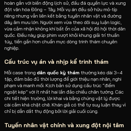
hoàn gắn với biến động lịch sử, đấu đá quyền lực và xung
đột văn hóa Đông – Tây. Mỗi vụ án đều sở hữu mô-típ
riêng nhưng vẫn liên kết bằng tuyến nhân vật và đường
dây âm mưu lớn. Người xem vừa theo dõi suy luận logic,
vừa cảm nhận không khí bất ổn của xã hội đô hội thời dân
quốc. Điều này giúp phim vượt khỏi khung giải trí thuần
túy, tiến gần hơn chuẩn mực dòng trinh thám chuyên
nghiệp.
Cấu trúc vụ án và nhịp kể trinh thám
Mỗi case trong
dân quốc kỳ thám
thường kéo dài 3–4
tập, đảm bảo đủ thời lượng để giới thiệu nạn nhân, nghi
phạm và manh mối. Kịch bản sử dụng cấu trúc “điểm
ngoặt kép” với ít nhất hai lần đảo chiều chân tướng. Các
chi tiết hiện trường, lời khai và bằng chứng vật lý được
cài cắm khá chặt chẽ. Khán giả có thể tự suy luận thay vì
chỉ bị dẫn dắt thụ động bởi lời giải cuối cùng.
Tuyến nhân vật chính và xung đột nội tâm