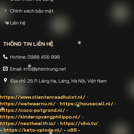
Chính sách bảo mật
Liên hệ
THÔNG TIN LIÊN HỆ
Hotline: 0988 456 998
Email:
info@phimtrung.net
Địa chỉ: 26 P. Láng Hạ, Láng, Hà Nội, Việt Nam
https://www.clientenraadhulst.nl/
-
https://watwaarnu.nl/
-
https://housecall.nl/
-
https://coco-potgrond.nl/
-
https://kinderopvangphilippo.nl/
-
https://nesthealth.io/
-
https://viho.tv/
-
https://keto-xplode.nl/
-
u88
-