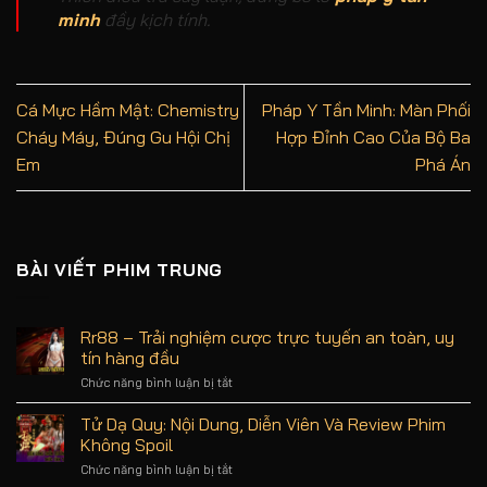
minh
đầy kịch tính.
Cá Mực Hầm Mật: Chemistry
Pháp Y Tần Minh: Màn Phối
Cháy Máy, Đúng Gu Hội Chị
Hợp Đỉnh Cao Của Bộ Ba
Em
Phá Án
BÀI VIẾT PHIM TRUNG
Rr88 – Trải nghiệm cược trực tuyến an toàn, uy
tín hàng đầu
Chức năng bình luận bị tắt
ở
Rr88
–
Tử Dạ Quy: Nội Dung, Diễn Viên Và Review Phim
Trải
Không Spoil
nghiệm
cược
Chức năng bình luận bị tắt
ở
trực
Tử