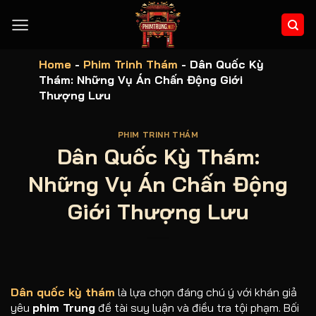
Bỏ
qua
nội
dung
Home
-
Phim Trinh Thám
-
Dân Quốc Kỳ
Thám: Những Vụ Án Chấn Động Giới
Thượng Lưu
PHIM TRINH THÁM
Dân Quốc Kỳ Thám:
Những Vụ Án Chấn Động
Giới Thượng Lưu
Dân quốc kỳ thám
là lựa chọn đáng chú ý với khán giả
yêu
phim Trung
đề tài suy luận và điều tra tội phạm. Bối