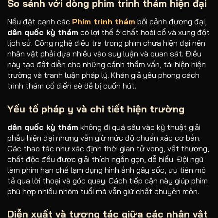
So sánh với dòng phim trinh thám hiện đại
Nếu đặt cạnh các
Phim trinh thám
bối cảnh đương đại,
dân quốc kỳ thám
có lợi thế ở chất hoài cổ và xung đột
lịch sử. Công nghệ điều tra trong phim chưa hiện đại nên
nhân vật phải dựa nhiều vào suy luận và quan sát. Điều
này tạo đất diễn cho những cảnh thẩm vấn, tái hiện hiện
trường và tranh luận pháp lý. Khán giả yêu phong cách
trinh thám cổ điển sẽ dễ bị cuốn hút.
Yếu tố pháp y và chi tiết hiện trường
dân quốc kỳ thám
không đi quá sâu vào kỹ thuật giải
phẫu hiện đại nhưng vẫn giữ mức độ chuẩn xác cơ bản.
Các thao tác như xác định thời gian tử vong, vết thương,
chất độc đều được giải thích ngắn gọn, dễ hiểu. Đội ngũ
làm phim hạn chế lạm dụng hình ảnh gây sốc, ưu tiên mô
tả qua lời thoại và góc quay. Cách tiếp cận này giúp phim
phù hợp nhiều nhóm tuổi mà vẫn giữ chất chuyên môn.
Diễn xuất và tương tác giữa các nhân vật