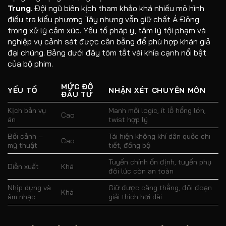
Trung
. Đội ngũ biên kịch tham khảo khá nhiều mô hình
điều tra kiểu phương Tây nhưng vẫn giữ chất Á Đông
trong xử lý cảm xúc. Yếu tố pháp y, tâm lý tội phạm và
nghiệp vụ cảnh sát được cân bằng để phù hợp khán giả
đại chúng. Bảng dưới đây tóm tắt vài khía cạnh nổi bật
của bộ phim.
MỨC ĐỘ
YẾU TỐ
NHẬN XÉT CHUYÊN MÔN
ĐẦU TƯ
Kịch bản vụ
Manh mối logic, ít lỗ hổng lớn,
Cao
án
twist hợp lý
Bối cảnh –
Tái hiện không khí dân quốc chi
Cao
mỹ thuật
tiết, đồng bộ
Tuyến chính ổn định, tuyến phụ
Diễn xuất
Khá
đôi lúc còn an toàn
Nhịp dựng và
Giữ được căng thẳng, đôi đoạn
Khá
âm nhạc
giải thích hơi dài