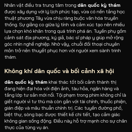
Nhân vật điều tra trung tâm trong
dân quốc kỳ thám
được xây dựng với lý lịch phức tạp, vừa có nền tảng học
thuật phương Tây vừa chịu ràng buộc văn hóa truyền
thống. Sự giằng co giữa lý tính và cảm xúc tạo nên nhiều
lựa chọn khó khăn trong quá trình phá án. Tuyến phụ gồm
cảnh sát địa phương, ký giả, bác sĩ pháp y giúp mở rộng
góc nhìn nghề nghiệp. Nhờ vậy, chuỗi đối thoại chuyên
môn trở nên thuyết phục hơn với người xem sành trinh
thám.
Không khí dân quốc và bối cảnh xã hội
dân quốc kỳ thám
khai thác tốt bối cảnh thành thị
đang hiện đại hóa với điện ảnh, tàu hỏa, ngân hàng và
tầng lớp tư sản mới nổi. Tội phạm trong phim không chỉ là
giết người vì tư thù mà còn gắn với tài chính, thuốc phiện,
gián điệp và mâu thuẫn chính trị. Các tuyến đường phố,
biệt thự, sòng bạc được thiết kế chi tiết, tạo cảm giác
không gian sống động. Điều này hỗ trợ mạnh cho sự chân
thực của từng vụ án.