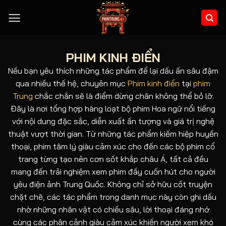
Bỏ
qua
nội
dung
PHIM KINH ĐIỂN
Nếu bạn yêu thích những tác phẩm để lại dấu ấn sâu đậm
qua nhiều thế hệ, chuyên mục
Phim kinh điển
tại
phim
Trung
chắc chắn sẽ là điểm dừng chân không thể bỏ lỡ.
Đây là nơi tổng hợp hàng loạt bộ phim Hoa ngữ nổi tiếng
với nội dung đặc sắc, diễn xuất ấn tượng và giá trị nghệ
thuật vượt thời gian. Từ những tác phẩm kiếm hiệp huyền
thoại, phim tâm lý giàu cảm xúc cho đến các bộ phim cổ
trang từng tạo nên cơn sốt khắp châu Á, tất cả đều
mang đến trải nghiệm xem phim đầy cuốn hút cho người
yêu điện ảnh Trung Quốc. Không chỉ sở hữu cốt truyện
chặt chẽ, các tác phẩm trong danh mục này còn ghi dấu
nhờ những nhân vật có chiều sâu, lời thoại đáng nhớ
cùng các phân cảnh giàu cảm xúc khiến người xem khó