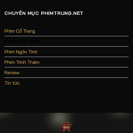
Thước
Thần
Đại
Cưa
Ấn
Đường
Cẩm
Vương
CHUYÊN MỤC PHIMTRUNG.NET
Đại
Tọa:Màn
Yêu
Thăng
Cực
Cấp
Lầy
Đỉnh
Phim Cổ Trang
Cao
Của
Phim Kinh Điển
Long
Hạo
Thần
Phim Ngôn Tình
Phim Trinh Thám
Review
Tin tức