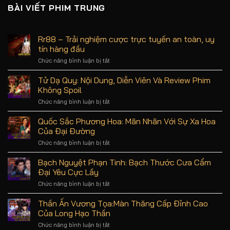
BÀI VIẾT PHIM TRUNG
Rr88 – Trải nghiệm cược trực tuyến an toàn, uy
tín hàng đầu
Chức năng bình luận bị tắt
ở
Rr88
–
Tử Dạ Quy: Nội Dung, Diễn Viên Và Review Phim
Trải
Không Spoil
nghiệm
cược
Chức năng bình luận bị tắt
ở
trực
Tử
tuyến
Dạ
Quốc Sắc Phương Hoa: Mãn Nhãn Với Sự Xa Hoa
an
Quy:
Của Đại Đường
toàn,
Nội
uy
Dung,
Chức năng bình luận bị tắt
ở
tín
Diễn
Quốc
hàng
Viên
Sắc
Bạch Nguyệt Phạn Tinh: Bạch Thước Cưa Cẩm
đầu
Và
Phương
Đại Yêu Cực Lầy
Review
Hoa:
Phim
Mãn
Chức năng bình luận bị tắt
ở
Không
Nhãn
Bạch
Spoil
Với
Nguyệt
Thần Ấn Vương Tọa:Màn Thăng Cấp Đỉnh Cao
Sự
Phạn
Của Long Hạo Thần
Xa
Tinh:
Hoa
Bạch
Chức năng bình luận bị tắt
ở
Của