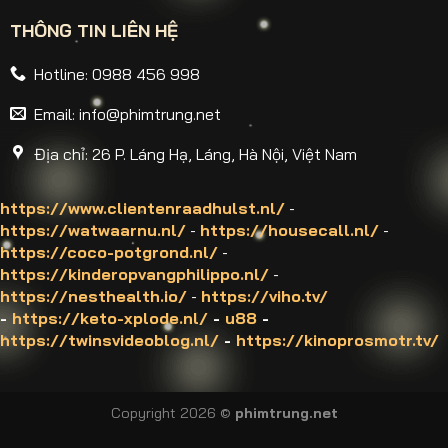
THÔNG TIN LIÊN HỆ
Hotline: 0988 456 998
Email:
info@phimtrung.net
Địa chỉ: 26 P. Láng Hạ, Láng, Hà Nội, Việt Nam
https://www.clientenraadhulst.nl/
-
https://watwaarnu.nl/
-
https://housecall.nl/
-
https://coco-potgrond.nl/
-
https://kinderopvangphilippo.nl/
-
https://nesthealth.io/
-
https://viho.tv/
-
https://keto-xplode.nl/
-
u88
-
https://twinsvideoblog.nl/
-
https://kinoprosmotr.tv/
Copyright 2026 ©
phimtrung.net