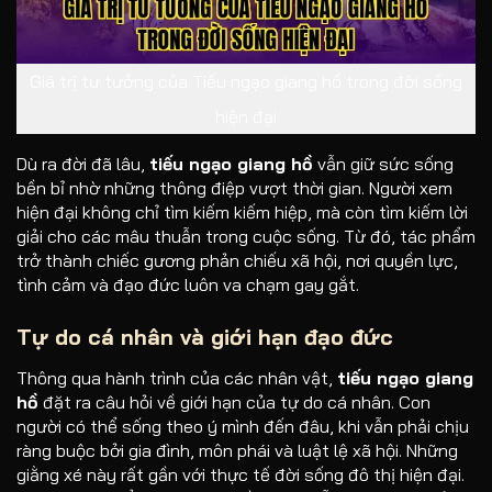
Giá trị tư tưởng của Tiếu ngạo giang hồ trong đời sống
hiện đại
Dù ra đời đã lâu,
tiếu ngạo giang hồ
vẫn giữ sức sống
bền bỉ nhờ những thông điệp vượt thời gian. Người xem
hiện đại không chỉ tìm kiếm kiếm hiệp, mà còn tìm kiếm lời
giải cho các mâu thuẫn trong cuộc sống. Từ đó, tác phẩm
trở thành chiếc gương phản chiếu xã hội, nơi quyền lực,
tình cảm và đạo đức luôn va chạm gay gắt.
Tự do cá nhân và giới hạn đạo đức
Thông qua hành trình của các nhân vật,
tiếu ngạo giang
hồ
đặt ra câu hỏi về giới hạn của tự do cá nhân. Con
người có thể sống theo ý mình đến đâu, khi vẫn phải chịu
ràng buộc bởi gia đình, môn phái và luật lệ xã hội. Những
giằng xé này rất gần với thực tế đời sống đô thị hiện đại.