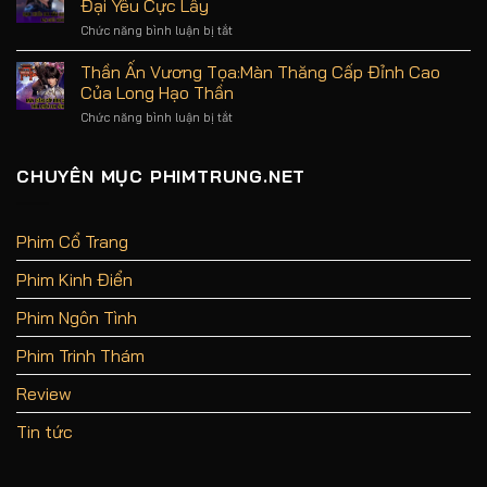
Đại Yêu Cực Lầy
Review
Hoa:
Phim
Mãn
Chức năng bình luận bị tắt
ở
Không
Nhãn
Bạch
Spoil
Với
Nguyệt
Thần Ấn Vương Tọa:Màn Thăng Cấp Đỉnh Cao
Sự
Phạn
Của Long Hạo Thần
Xa
Tinh:
Hoa
Bạch
Chức năng bình luận bị tắt
ở
Của
Thước
Thần
Đại
Cưa
Ấn
Đường
Cẩm
Vương
CHUYÊN MỤC PHIMTRUNG.NET
Đại
Tọa:Màn
Yêu
Thăng
Cực
Cấp
Lầy
Đỉnh
Phim Cổ Trang
Cao
Của
Phim Kinh Điển
Long
Hạo
Thần
Phim Ngôn Tình
Phim Trinh Thám
Review
Tin tức