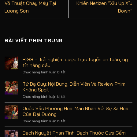
Võ Thuật Cháy Máy Tại
Khiến Netizen “Xỉu Up Xỉu
Lương Sơn
Down”
BÀI VIẾT PHIM TRUNG
Rr88 – Trải nghiệm cược trực tuyến an toàn, uy
tín hàng đầu
Chức năng bình luận bị tắt
ở
Rr88
–
Tử Dạ Quy: Nội Dung, Diễn Viên Và Review Phim
Trải
Không Spoil
nghiệm
cược
Chức năng bình luận bị tắt
ở
trực
Tử
tuyến
Dạ
Quốc Sắc Phương Hoa: Mãn Nhãn Với Sự Xa Hoa
an
Quy:
Của Đại Đường
toàn,
Nội
uy
Dung,
Chức năng bình luận bị tắt
ở
tín
Diễn
Quốc
hàng
Viên
Sắc
Bạch Nguyệt Phạn Tinh: Bạch Thước Cưa Cẩm
đầu
Và
Phương