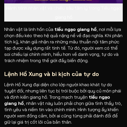
Hành trình nhân vật và chiều sâu tâm lý trong Tiếu ngạo
giang hồ
Nhân vật là linh hồn của
tiếu ngạo giang hồ
, nơi mỗi lựa
chọn đều kéo theo hệ quả nặng nề về đạo nghĩa. Khi phân
tích kỹ, khán giả nhận ra những mâu thuẫn nội tâm phức
tạp được xây dựng rất tinh tế. Từ đó, người xem có thể
soi chiếu lại chính mình, hiểu hơn về danh vọng, tự do và
trách nhiệm trong thế giới đầy biến động.
Lệnh Hồ Xung và bi kịch của tự do
Lệnh Hồ Xung đại diện cho lớp người khao khát tự do
tuyệt đối, nhưng liên tục bị trói buộc bởi quy củ môn phái
và định kiến giang hồ. Trong mạch truyện
tiếu ngạo
giang hồ
, nhân vật này luôn phải chọn giữa tình thầy trò,
tình yêu và niềm tin vào chính mình. Hình tượng ấy khiến
người xem đồng cảm, bởi ai cũng từng phải đánh đổi để
giữ lại giá trị cốt lõi của bản thân.