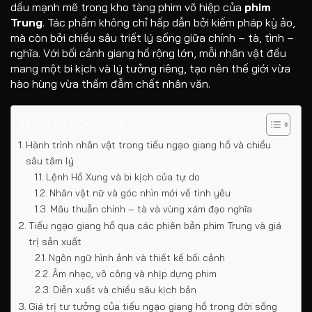
dấu mạnh mẽ trong kho tàng phim võ hiệp của
phim
Trung
. Tác phẩm không chỉ hấp dẫn bởi kiếm pháp kỳ ảo,
mà còn bởi chiều sâu triết lý sống giữa chính – tà, tình –
nghĩa. Với bối cảnh giang hồ rộng lớn, mỗi nhân vật đều
mang một bi kịch và lý tưởng riêng, tạo nên thế giới vừa
hào hùng vừa thấm đẫm chất nhân văn.
Table of Contents
Hành trình nhân vật trong tiếu ngạo giang hồ và chiều
sâu tâm lý
Lệnh Hồ Xung và bi kịch của tự do
Nhân vật nữ và góc nhìn mới về tình yêu
Mâu thuẫn chính – tà và vùng xám đạo nghĩa
Tiếu ngạo giang hồ qua các phiên bản phim Trung và giá
trị sản xuất
Ngôn ngữ hình ảnh và thiết kế bối cảnh
Âm nhạc, võ công và nhịp dựng phim
Diễn xuất và chiều sâu kịch bản
Giá trị tư tưởng của tiếu ngạo giang hồ trong đời sống