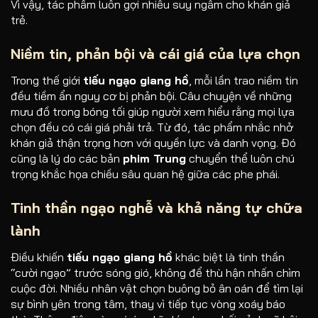
Vì vậy, tác phẩm luôn gợi nhiều suy ngẫm cho khán giả
trẻ.
Niềm tin, phản bội và cái giá của lựa chọn
Trong thế giới
tiếu ngạo giang hồ
, mỗi lần trao niềm tin
đều tiềm ẩn nguy cơ bị phản bội. Câu chuyện về những
mưu đồ trong bóng tối giúp người xem hiểu rằng mọi lựa
chọn đều có cái giá phải trả. Từ đó, tác phẩm nhắc nhở
khán giả thận trọng hơn với quyền lực và danh vọng. Đó
cũng là lý do các bản
phim Trung
chuyển thể luôn chú
trọng khắc họa chiều sâu quan hệ giữa các phe phái.
Tinh thần ngạo nghễ và khả năng tự chữa
lành
Điều khiến
tiếu ngạo giang hồ
khác biệt là tinh thần
“cười ngạo” trước sóng gió, không để thù hận nhấn chìm
cuộc đời. Nhiều nhân vật chọn buông bỏ ân oán để tìm lại
sự bình yên trong tâm, thay vì tiếp tục vòng xoáy báo