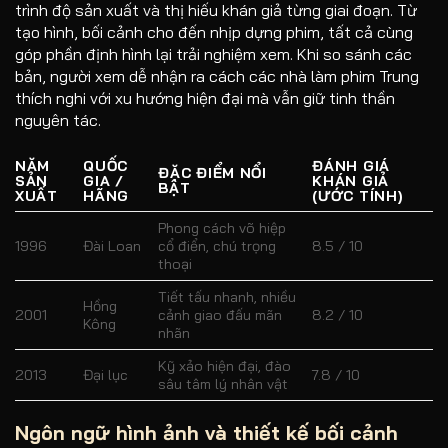
trình độ sản xuất và thị hiếu khán giả từng giai đoạn. Từ
tạo hình, bối cảnh cho đến nhịp dựng phim, tất cả cùng
góp phần định hình lại trải nghiệm xem. Khi so sánh các
bản, người xem dễ nhận ra cách các nhà làm phim Trung
thích nghi với xu hướng hiện đại mà vẫn giữ tinh thần
nguyên tác.
NĂM
QUỐC
ĐÁNH GIÁ
ĐẶC ĐIỂM NỔI
SẢN
GIA /
KHÁN GIẢ
BẬT
XUẤT
HÃNG
(ƯỚC TÍNH)
Phong cách võ hiệp
1996
Đài Loan
cổ điển, chú trọng
8.5 / 10
thoại
Tiết tấu nhanh, nhiều
Hồng
2001
cảnh giao đấu mãn
8.2 / 10
Kông
nhãn
Kỹ xảo hiện đại, đào
2013
Đại lục
7.8 / 10
sâu tâm lý nhân vật
Ngôn ngữ hình ảnh và thiết kế bối cảnh