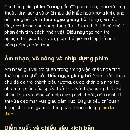
Các bản phim
phim Trung
gần đây chú trọng hơn vào mỹ
thuật, ánh sáng và phối màu để khắc họa không khí giang
hồ. Trong bối cảnh
tiếu ngạo giang hồ
, từng gian tửu
lâu, sơn trang hay hang động đều được thiết kế có chủ ý,
phản ánh tính cách nhân vật. Điều này tạo nên trải
nghiệm thị giác trọn vẹn, giúp thế giới võ hiệp trở nên
sống động, chân thực.
Âm nhạc, võ công và nhịp dựng phim
Âm nhạc giữ vai trò quan trọng trong việc khắc họa tinh
thần ngạo nghễ của
tiếu ngạo giang hồ
. Nhiều bản nhạc
chủ đề đã trở thành biểu tượng, được khán giả nhớ tới
như một phần của ký ức tuổi thơ. Kết hợp cùng thiết kế
chiêu thức võ công và nhịp dựng dứt khoát, các cảnh tỉ
thí vừa đẹp mắt vừa giàu cảm xúc. Đây là tiêu chí quan
trọng khi đánh giá một tác phẩm thuộc dòng
phim kinh
điển
.
Diễn xuất và chiều sâu kịch bản