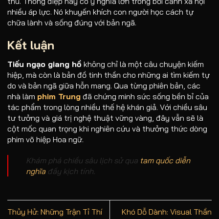
thù. Thông điệp này có ý nghĩa lớn trong bối cảnh xã hội
nhiều áp lực. Nó khuyến khích con người học cách tự
chữa lành và sống đúng với bản ngã.
Kết luận
Tiếu ngạo giang hồ
không chỉ là một câu chuyện kiếm
hiệp, mà còn là bản đồ tinh thần cho những ai tìm kiếm tự
do và bản ngã giữa hỗn mang. Qua từng phiên bản, các
nhà làm
phim Trung
đã chứng minh sức sống bền bỉ của
tác phẩm trong lòng nhiều thế hệ khán giả. Với chiều sâu
tư tưởng và giá trị nghệ thuật vững vàng, đây vẫn sẽ là
cột mốc quan trọng khi nghiên cứu và thưởng thức dòng
phim võ hiệp Hoa ngữ.
Khám phá chiều sâu lịch sử qua
tam quốc diễn
nghĩa
đầy kịch tính.
Thủy Hử: Những Trận Tỉ Thí
Khó Dỗ Dành: Visual Thần