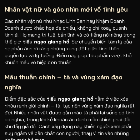
Nhân vật nữ và góc nhìn mới về tình yêu
Các nhân vật nữ như Nhạc Linh San hay Nhậm Doanh
Doanh được khắc họa đa chiều, không chỉ xoay quanh
tình ái. Họ mang trí tuệ, bản lĩnh và có tiếng nói riêng trong
thế giới
tiếu ngạo giang hồ
. Sự chuyển biến tâm lý của
họ phản ánh rõ ràng những xung đột giữa tình thân,
quyền lực và lý tưởng. Điều này giúp tác phẩm vượt khỏi
khuôn mẫu võ hiệp đơn thuần.
Mâu thuẫn chính – tà và vùng xám đạo
nghĩa
Điểm đặc sắc của
tiếu ngạo giang hồ
nằm ở việc xóa
nhòa ranh giới chính – tà, tạo nên vùng xám đạo nghĩa rất
đời. Nhiều nhân vật được gắn mác tà phái lại sống có tình
có nghĩa, trong khi kẻ khoác áo danh môn chính phái đôi
khi đầy giả dối. Cách xây dựng này khiến người xem phải
suy ngẫm về bản chất con người, thay vì tin vào những
nhãn mác bề mặt.