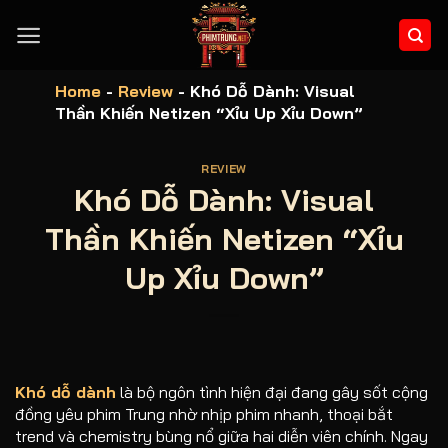
Bỏ
qua
nội
dung
Home
-
Review
-
Khó Dỗ Dành: Visual
Thần Khiến Netizen “Xỉu Up Xỉu Down”
REVIEW
Khó Dỗ Dành: Visual
Thần Khiến Netizen “Xỉu
Up Xỉu Down”
Khó dỗ dành
là bộ ngôn tình hiện đại đang gây sốt cộng
đồng yêu phim Trung nhờ nhịp phim nhanh, thoại bắt
trend và chemistry bùng nổ giữa hai diễn viên chính. Ngay