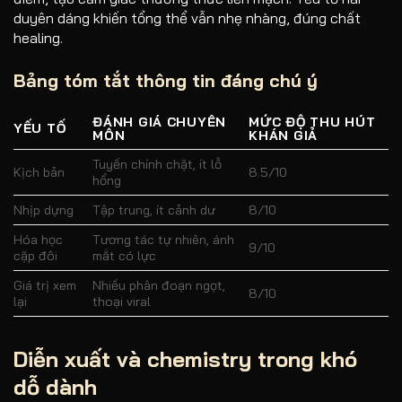
duyên dáng khiến tổng thể vẫn nhẹ nhàng, đúng chất
healing.
Bảng tóm tắt thông tin đáng chú ý
ĐÁNH GIÁ CHUYÊN
MỨC ĐỘ THU HÚT
YẾU TỐ
MÔN
KHÁN GIẢ
Tuyến chính chặt, ít lỗ
Kịch bản
8.5/10
hổng
Nhịp dựng
Tập trung, ít cảnh dư
8/10
Hóa học
Tương tác tự nhiên, ánh
9/10
cặp đôi
mắt có lực
Giá trị xem
Nhiều phân đoạn ngọt,
8/10
lại
thoại viral
Diễn xuất và chemistry trong khó
dỗ dành