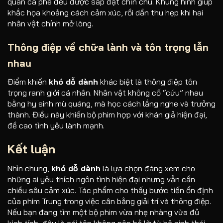
quán cà phê đều được sắp đặt chỉn chu. Khung hình giúp
khắc họa khoảng cách cảm xúc, rồi dần thu hẹp khi hai
nhân vật chính mở lòng.
Thông điệp về chữa lành và tôn trọng lẫn
nhau
Điểm khiến
khó dỗ dành
khác biệt là thông điệp tôn
trọng ranh giới cá nhân. Nhân vật không cố “cứu” nhau
bằng hy sinh mù quáng, mà học cách lắng nghe và trưởng
thành. Điều này khiến bộ phim hợp với khán giả hiện đại,
đề cao tình yêu lành mạnh.
Kết luận
Nhìn chung,
khó dỗ dành
là lựa chọn đáng xem cho
những ai yêu thích ngôn tình hiện đại nhưng vẫn cần
chiều sâu cảm xúc. Tác phẩm cho thấy bước tiến ổn định
của phim Trung trong việc cân bằng giải trí và thông điệp.
Nếu bạn đang tìm một bộ phim vừa nhẹ nhàng vừa đủ
kịch tính, đây là cái tên không nên bỏ lỡ từ hệ sinh thái