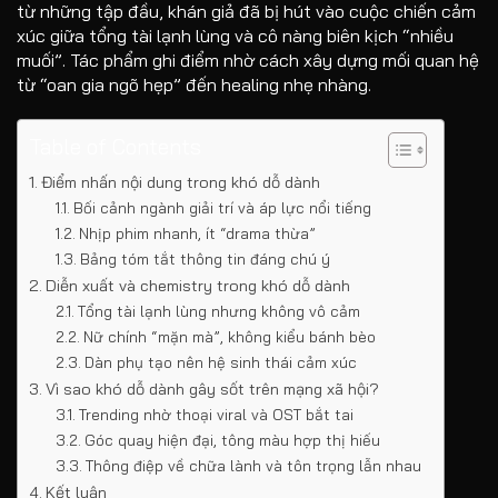
từ những tập đầu, khán giả đã bị hút vào cuộc chiến cảm
xúc giữa tổng tài lạnh lùng và cô nàng biên kịch “nhiều
muối”. Tác phẩm ghi điểm nhờ cách xây dựng mối quan hệ
từ “oan gia ngõ hẹp” đến healing nhẹ nhàng.
Table of Contents
Điểm nhấn nội dung trong khó dỗ dành
Bối cảnh ngành giải trí và áp lực nổi tiếng
Nhịp phim nhanh, ít “drama thừa”
Bảng tóm tắt thông tin đáng chú ý
Diễn xuất và chemistry trong khó dỗ dành
Tổng tài lạnh lùng nhưng không vô cảm
Nữ chính “mặn mà”, không kiểu bánh bèo
Dàn phụ tạo nên hệ sinh thái cảm xúc
Vì sao khó dỗ dành gây sốt trên mạng xã hội?
Trending nhờ thoại viral và OST bắt tai
Góc quay hiện đại, tông màu hợp thị hiếu
Thông điệp về chữa lành và tôn trọng lẫn nhau
Kết luận