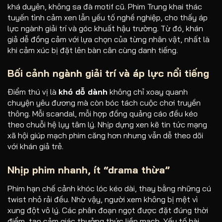
khá duyên, không sa đà motif cũ. Phim Trung khai thác
tuyến tình cảm xen lẫn yếu tố nghề nghiệp, cho thấy áp
lực ngành giải trí và góc khuất hậu trường. Từ đó, khán
giả dễ đồng cảm với lựa chọn của từng nhân vật, nhất là
khi cảm xúc bị đặt lên bàn cân cùng danh tiếng.
Bối cảnh ngành giải trí và áp lực nổi tiếng
Điểm thú vị là
khó dỗ dành
không chỉ xoay quanh
chuyện yêu đương mà còn bóc tách cuộc chơi truyền
thông. Mỗi scandal, mỗi hợp đồng quảng cáo đều kéo
theo chuỗi hệ lụy tâm lý. Nhịp dựng xen kẽ tin tức mạng
xã hội giúp mạch phim căng hơn nhưng vẫn dễ theo dõi
với khán giả trẻ.
Nhịp phim nhanh, ít “drama thừa”
Phim hạn chế cảnh khóc lóc kéo dài, thay bằng những cú
twist nhỏ rải đều. Nhờ vậy, người xem không bị mệt vì
xung đột vô lý. Các phân đoạn ngọt được đặt đúng thời
điểm, tạo cảm giác thưởng thức liền mạch. Yếu tố hài