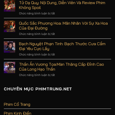
–
Tử Dạ Quy: Nội Dung, Diễn Viên Và Review Phim
Trải
Không Spoil
nghiệm
cược
Chức năng bình luận bị tắt
ở
trực
Tử
tuyến
Dạ
Quốc Sắc Phương Hoa: Mãn Nhãn Với Sự Xa Hoa
an
Quy:
Của Đại Đường
toàn,
Nội
uy
Dung,
Chức năng bình luận bị tắt
ở
tín
Diễn
Quốc
hàng
Viên
Sắc
Bạch Nguyệt Phạn Tinh: Bạch Thước Cưa Cẩm
đầu
Và
Phương
Đại Yêu Cực Lầy
Review
Hoa:
Phim
Mãn
Chức năng bình luận bị tắt
ở
Không
Nhãn
Bạch
Spoil
Với
Nguyệt
Thần Ấn Vương Tọa:Màn Thăng Cấp Đỉnh Cao
Sự
Phạn
Của Long Hạo Thần
Xa
Tinh:
Hoa
Bạch
Chức năng bình luận bị tắt
ở
Của
Thước
Thần
Đại
Cưa
Ấn
Đường
Cẩm
Vương
CHUYÊN MỤC PHIMTRUNG.NET
Đại
Tọa:Màn
Yêu
Thăng
Cực
Cấp
Lầy
Đỉnh
Phim Cổ Trang
Cao
Của
Phim Kinh Điển
Long