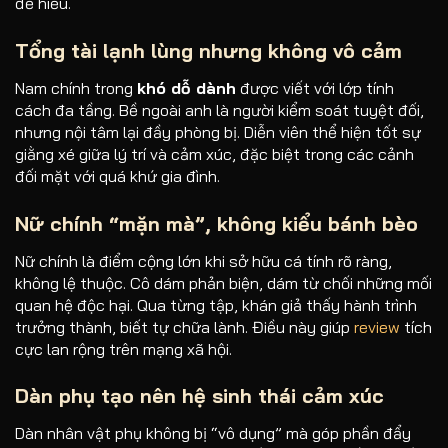
để hiểu.
Tổng tài lạnh lùng nhưng không vô cảm
Nam chính trong
khó dỗ dành
được viết với lớp tính
cách đa tầng. Bề ngoài anh là người kiểm soát tuyệt đối,
nhưng nội tâm lại đầy phòng bị. Diễn viên thể hiện tốt sự
giằng xé giữa lý trí và cảm xúc, đặc biệt trong các cảnh
đối mặt với quá khứ gia đình.
Nữ chính “mặn mà”, không kiểu bánh bèo
Nữ chính là điểm cộng lớn khi sở hữu cá tính rõ ràng,
không lệ thuộc. Cô dám phản biện, dám từ chối những mối
quan hệ độc hại. Qua từng tập, khán giả thấy hành trình
trưởng thành, biết tự chữa lành. Điều này giúp
review
tích
cực lan rộng trên mạng xã hội.
Dàn phụ tạo nên hệ sinh thái cảm xúc
Dàn nhân vật phụ không bị “vô dụng” mà góp phần đẩy