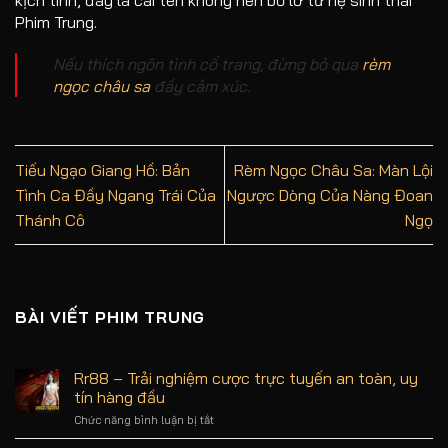
Phim Trung.
Nếu thích ngôn tình cổ trang, đừng bỏ qua
rèm
ngọc châu sa
đầy cảm xúc.
Tiếu Ngạo Giang Hồ: Bản
Rèm Ngọc Châu Sa: Màn Lội
Tình Ca Đầy Ngang Trái Của
Ngược Dòng Của Nàng Đoan
Thánh Cô
Ngọ
BÀI VIẾT PHIM TRUNG
Rr88 – Trải nghiệm cược trực tuyến an toàn, uy
tín hàng đầu
Chức năng bình luận bị tắt
ở
Rr88