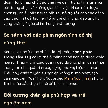
đoạn. Tông màu chủ đạo thiên về gam trung tính, làm nổi
bật trang phục và không gian làm việc. Nhạc nền được
chọn kỹ, nhiều bản ballad bắt tai, hỗ trợ tốt cho các cảnh
cao trào. Tất cả tạo nên tổng thể chỉn chu, đáp ứng kỳ
vọng khán giả yêu phim Trung chất lượng.
So sánh với các phim ngôn tình đô thị
cùng thời
Nếu so với nhiều tác phẩm đô thị khác,
hạnh phúc
trong tầm tay
có lợi thế ở mảng nghề nghiệp được khắc
họa rõ. Thay vì chỉ xoay quanh yêu đương, phim dành thời
lượng lớn cho quá trình xây dựng thương hiệu cá nhân.
Điều này khiến tuyến sự nghiệp không bị mờ nhạt, tạo
cảm giác xem “đã” hơn. Người yêu
Phim Ngôn Tình
nhưng
thích màu sắc thực tế sẽ dễ bị chinh phục.
Đối tượng khán giả phù hợp và trải
nghiệm xem