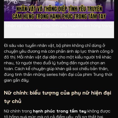
Nhân vật và thông điệp tình yêu truyền cảm hứng trong
Hạnh phúc trong tầm tay
Đi sâu vào tuyến nhân vật, bộ phim không chỉ dừng ở
chuyện yêu đương mà còn phản ánh áp lực thành công ở
đô thị. Mỗi nhân vật đại diện cho một kiểu người trẻ khác
nhau, từ người theo đuổi lý tưởng đến người chọn an
toàn. Cách kể chuyện giúp khán giả soi chiếu bản thân,
đúng tinh thần những series hiện đại của phim Trung thời
gian gần đây.
Nữ chính: biểu tượng của phụ nữ hiện đại
tự chủ
Nữ chính trong
hạnh phúc trong tầm tay
không được
tô hồng quá mức mà có cả điểm yếu, nỗi sợ thất bại.