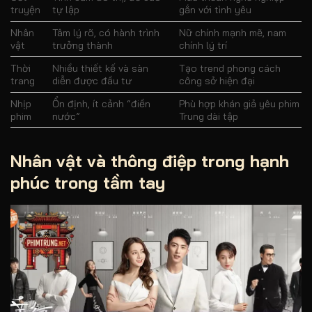
truyện
tự lập
gắn với tình yêu
Nhân
Tâm lý rõ, có hành trình
Nữ chính mạnh mẽ, nam
vật
trưởng thành
chính lý trí
Thời
Nhiều thiết kế và sàn
Tạo trend phong cách
trang
diễn được đầu tư
công sở hiện đại
Nhịp
Ổn định, ít cảnh “điền
Phù hợp khán giả yêu phim
phim
nước”
Trung dài tập
Nhân vật và thông điệp trong
hạnh
phúc trong tầm tay