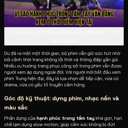
Vì sao Hạnh phúc trong tầm tay vẫn đáng xem ở thời
điểm hiện tại
Dù đã ra mắt một thời gian, bộ phim vẫn giữ sức hút nhờ
bối cảnh thời trang không lỗi thời và thông điệp gần gũi.
Nhiều xu hướng trang phục công sở trong phim vẫn được
người xem áp dụng ngoài đời. Với người mới bắt đầu xem
phim Trung hiện đại, đây là lựa chọn dễ tiếp cận, vừa có
drama, vừa có yếu tố truyền cảm hứng.
Góc độ kỹ thuật: dựng phim, nhạc nền và
màu sắc
Phần dựng của
hạnh phúc trong tầm tay
khá gọn, hạn
chế lạm dụng slow motion, giúp cảm xúc không bị đứt