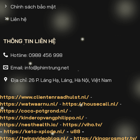
Chính sách bảo mật
Liên hệ
THÔNG TIN LIÊN HỆ
Hotline: 0988 456 998
Email:
info@phimtrung.net
Địa chỉ: 26 P. Láng Hạ, Láng, Hà Nội, Việt Nam
https://www.clientenraadhulst.nl/
-
https://watwaarnu.nl/
-
https://housecall.nl/
-
https://coco-potgrond.nl/
-
https://kinderopvangphilippo.nl/
-
https://nesthealth.io/
-
https://viho.tv/
-
https://keto-xplode.nl/
-
u88
-
https://twinsvideoblog.nl/
-
https://kinoprosmotr.tv/