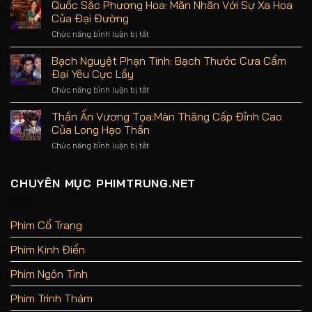
Quốc Sắc Phương Hoa: Mãn Nhãn Với Sự Xa Hoa
an
Quy:
Của Đại Đường
toàn,
Nội
uy
Dung,
Chức năng bình luận bị tắt
ở
tín
Diễn
Quốc
hàng
Viên
Sắc
Bạch Nguyệt Phạn Tinh: Bạch Thước Cưa Cẩm
đầu
Và
Phương
Đại Yêu Cực Lầy
Review
Hoa:
Phim
Mãn
Chức năng bình luận bị tắt
ở
Không
Nhãn
Bạch
Spoil
Với
Nguyệt
Thần Ấn Vương Tọa:Màn Thăng Cấp Đỉnh Cao
Sự
Phạn
Của Long Hạo Thần
Xa
Tinh:
Hoa
Bạch
Chức năng bình luận bị tắt
ở
Của
Thước
Thần
Đại
Cưa
Ấn
Đường
Cẩm
Vương
CHUYÊN MỤC PHIMTRUNG.NET
Đại
Tọa:Màn
Yêu
Thăng
Cực
Cấp
Lầy
Đỉnh
Phim Cổ Trang
Cao
Của
Phim Kinh Điển
Long
Hạo
Thần
Phim Ngôn Tình
Phim Trinh Thám