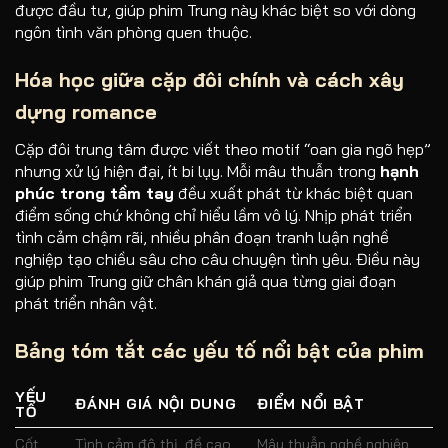
được đầu tư, giúp phim Trung này khác biệt so với dòng
ngôn tình văn phòng quen thuộc.
Hóa học giữa cặp đôi chính và cách xây
dựng romance
Cặp đôi trung tâm được viết theo motif “oan gia ngõ hẹp”
nhưng xử lý hiện đại, ít bi lụy. Mỗi mâu thuẫn trong
hạnh
phúc trong tầm tay
đều xuất phát từ khác biệt quan
điểm sống chứ không chỉ hiểu lầm vô lý. Nhịp phát triển
tình cảm chậm rãi, nhiều phân đoạn tranh luận nghề
nghiệp tạo chiều sâu cho câu chuyện tình yêu. Điều này
giúp phim Trung giữ chân khán giả qua từng giai đoạn
phát triển nhân vật.
Bảng tóm tắt các yếu tố nổi bật của phim
YẾU
ĐÁNH GIÁ NỘI DUNG
ĐIỂM NỔI BẬT
TỐ
Cốt
Tình cảm đô thị, đề cao
Mâu thuẫn nghề nghiệp