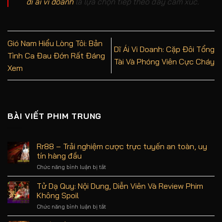
dĩ ái vi doanh
là lựa chọn tiếp theo đầy cảm xúc.
Gió Nam Hiểu Lòng Tôi: Bản
Dĩ Ái Vi Doanh: Cặp Đôi Tổng
Tình Ca Đau Đớn Rất Đáng
Tài Và Phóng Viên Cực Cháy
Xem
BÀI VIẾT PHIM TRUNG
Rr88 – Trải nghiệm cược trực tuyến an toàn, uy
tín hàng đầu
Chức năng bình luận bị tắt
ở
Rr88
–
Tử Dạ Quy: Nội Dung, Diễn Viên Và Review Phim
Trải
Không Spoil
nghiệm
cược
Chức năng bình luận bị tắt
ở
trực
Tử
tuyến
Dạ