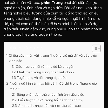
nơi các nhân vật của
phim Trung
phải đối diện áp lực
nghề nghiệp, tình cảm và đạo đức. Bài viết này khai thác
tầng nghĩa biểu tượng của cụm từ, đồng thời soi chiếu
phong cách dàn dựng, nhịp kể và ngôn ngữ hình ảnh. Từ
đó, người xem có thể hiểu rõ hơn cách biên kịch và đạo
diễn điều khiển cảm xúc, cũng như lý do tác phẩm nhanh
chóng tạo hiệu ứng truyền thông.
Table of Contents
Chiều sâu nhân vật trong “hướng gió mà đi” và cấu trúc
kịch bản
Cấu trúc ba hồi và nhịp độ kể chuyện
Phát triển vòng cung nhân vật chính
Tuyến phụ và đối trọng đạo đức
Ngôn ngữ hình ảnh và bối cảnh đô thị trong “hướng gió
mà đi”
Bảng phân tích thủ pháp hình ảnh tiêu biểu
Biểu tượng “gió” trong bối cảnh thành thị
Âm thanh, nhạc nền và tiết tấu cảm xúc