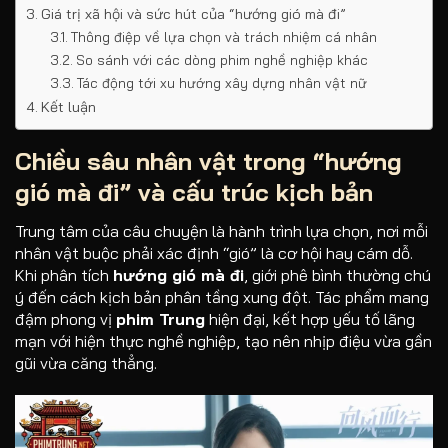
Giá trị xã hội và sức hút của “hướng gió mà đi”
Thông điệp về lựa chọn và trách nhiệm cá nhân
So sánh với các dòng phim nghề nghiệp khác
Tác động tới xu hướng xây dựng nhân vật nữ
Kết luận
Chiều sâu nhân vật trong “
hướng
gió mà đi
” và cấu trúc kịch bản
Trung tâm của câu chuyện là hành trình lựa chọn, nơi mỗi
nhân vật buộc phải xác định “gió” là cơ hội hay cám dỗ.
Khi phân tích
hướng gió mà đi
, giới phê bình thường chú
ý đến cách kịch bản phân tầng xung đột. Tác phẩm mang
đậm phong vị
phim Trung
hiện đại, kết hợp yếu tố lãng
mạn với hiện thực nghề nghiệp, tạo nên nhịp điệu vừa gần
gũi vừa căng thẳng.