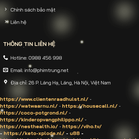
Chính sách bảo mật
Liên hệ
THÔNG TIN LIÊN HỆ
Hotline: 0988 456 998
Email:
info@phimtrung.net
Địa chỉ: 26 P. Láng Hạ, Láng, Hà Nội, Việt Nam
https://www.clientenraadhulst.nl/
-
https://watwaarnu.nl/
-
https://housecall.nl/
-
https://coco-potgrond.nl/
-
https://kinderopvangphilippo.nl/
-
https://nesthealth.io/
-
https://viho.tv/
-
https://keto-xplode.nl/
-
u88
-