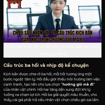
Chiều sâu nhân vật và cấu trúc kịch bản cảm xúc trong
Hướng gió mà đi
Cấu trúc ba hồi và nhịp độ kể chuyện
Kịch bản được chia rõ ba hồi, mỗi hồi tương ứng một
bước ngoặt tâm lý. Hồi đầu giới thiệu môi trường làm việc
cạnh tranh, tạo nền cho lựa chọn “
hướng gió mà đi
”
của nhân vật chính. Hồi hai tăng dần xung đột khi lý
tưởng va chạm lợi ích. Hồi ba giải quyết mâu thuẫn, cho
thấy cái giá phải trả nếu nhân vật chọn chiều gió sai lầm.