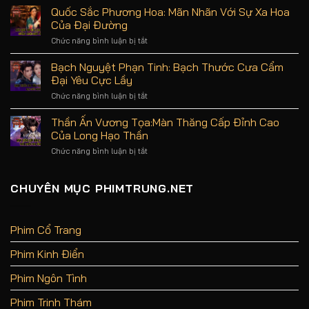
tuyến
Dạ
Quốc Sắc Phương Hoa: Mãn Nhãn Với Sự Xa Hoa
an
Quy:
Của Đại Đường
toàn,
Nội
uy
Dung,
Chức năng bình luận bị tắt
ở
tín
Diễn
Quốc
hàng
Viên
Sắc
Bạch Nguyệt Phạn Tinh: Bạch Thước Cưa Cẩm
đầu
Và
Phương
Đại Yêu Cực Lầy
Review
Hoa:
Phim
Mãn
Chức năng bình luận bị tắt
ở
Không
Nhãn
Bạch
Spoil
Với
Nguyệt
Thần Ấn Vương Tọa:Màn Thăng Cấp Đỉnh Cao
Sự
Phạn
Của Long Hạo Thần
Xa
Tinh:
Hoa
Bạch
Chức năng bình luận bị tắt
ở
Của
Thước
Thần
Đại
Cưa
Ấn
Đường
Cẩm
Vương
CHUYÊN MỤC PHIMTRUNG.NET
Đại
Tọa:Màn
Yêu
Thăng
Cực
Cấp
Lầy
Đỉnh
Phim Cổ Trang
Cao
Của
Phim Kinh Điển
Long
Hạo
Thần
Phim Ngôn Tình
Phim Trinh Thám