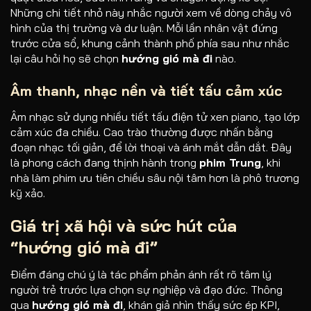
Những chi tiết nhỏ này nhắc người xem về dòng chảy vô
hình của thị trường và dư luận. Mỗi lần nhân vật đứng
trước cửa sổ, khung cảnh thành phố phía sau như nhắc
lại câu hỏi họ sẽ chọn
hướng gió mà đi
nào.
Âm thanh, nhạc nền và tiết tấu cảm xúc
Âm nhạc sử dụng nhiều tiết tấu điện tử xen piano, tạo lớp
cảm xúc đa chiều. Cao trào thường được nhấn bằng
đoạn nhạc tối giản, để lời thoại và ánh mắt dẫn dắt. Đây
là phong cách đang thịnh hành trong
phim Trung
, khi
nhà làm phim ưu tiên chiều sâu nội tâm hơn là phô trương
kỹ xảo.
Giá trị xã hội và sức hút của
“
hướng gió mà đi
”
Điểm đáng chú ý là tác phẩm phản ánh rất rõ tâm lý
người trẻ trước lựa chọn sự nghiệp và đạo đức. Thông
qua
hướng gió mà đi
, khán giả nhìn thấy sức ép KPI,