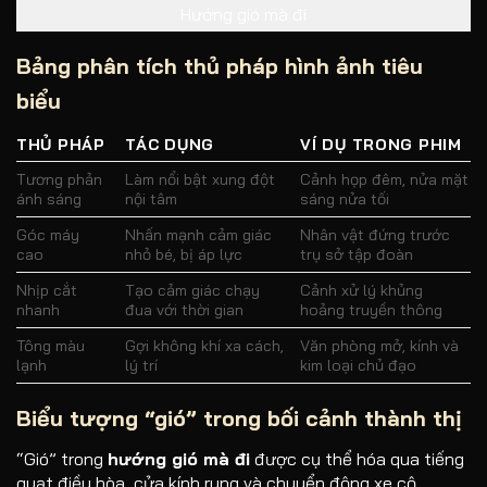
Hướng gió mà đi
Bảng phân tích thủ pháp hình ảnh tiêu
biểu
THỦ PHÁP
TÁC DỤNG
VÍ DỤ TRONG PHIM
Tương phản
Làm nổi bật xung đột
Cảnh họp đêm, nửa mặt
ánh sáng
nội tâm
sáng nửa tối
Góc máy
Nhấn mạnh cảm giác
Nhân vật đứng trước
cao
nhỏ bé, bị áp lực
trụ sở tập đoàn
Nhịp cắt
Tạo cảm giác chạy
Cảnh xử lý khủng
nhanh
đua với thời gian
hoảng truyền thông
Tông màu
Gợi không khí xa cách,
Văn phòng mở, kính và
lạnh
lý trí
kim loại chủ đạo
Biểu tượng “gió” trong bối cảnh thành thị
“Gió” trong
hướng gió mà đi
được cụ thể hóa qua tiếng
quạt điều hòa, cửa kính rung và chuyển động xe cộ.