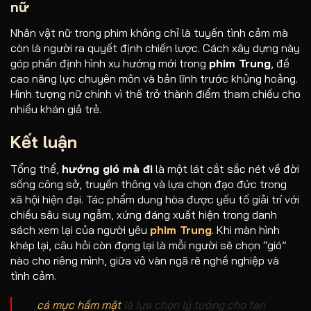
nữ
Nhân vật nữ trong phim không chỉ là tuyến tình cảm mà
còn là người ra quyết định chiến lược. Cách xây dựng này
góp phần định hình xu hướng mới trong
phim Trung
, đề
cao năng lực chuyên môn và bản lĩnh trước khủng hoảng.
Hình tượng nữ chính vì thế trở thành điểm tham chiếu cho
nhiều khán giả trẻ.
Kết luận
Tổng thể,
hướng gió mà đi
là một lát cắt sắc nét về đời
sống công sở, truyền thông và lựa chọn đạo đức trong
xã hội hiện đại. Tác phẩm dung hòa được yếu tố giải trí với
chiều sâu suy ngẫm, xứng đáng xuất hiện trong danh
sách xem lại của người yêu
phim Trung
. Khi màn hình
khép lại, câu hỏi còn đọng lại là mỗi người sẽ chọn “gió”
nào cho riêng mình, giữa vô vàn ngã rẽ nghề nghiệp và
tình cảm.
cá mực hầm mật
là lựa chọn lý tưởng cho fan