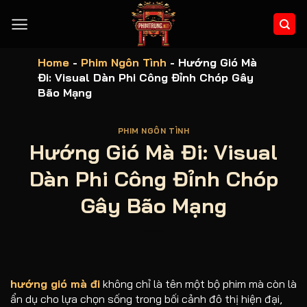
Bỏ
qua
nội
dung
Home
-
Phim Ngôn Tình
-
Hướng Gió Mà
Đi: Visual Dàn Phi Công Đỉnh Chóp Gây
Bão Mạng
PHIM NGÔN TÌNH
Hướng Gió Mà Đi: Visual
Dàn Phi Công Đỉnh Chóp
Gây Bão Mạng
hướng gió mà đi
không chỉ là tên một bộ phim mà còn là
ẩn dụ cho lựa chọn sống trong bối cảnh đô thị hiện đại,