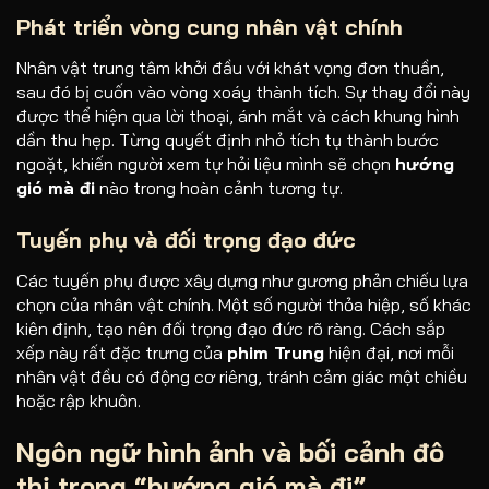
Phát triển vòng cung nhân vật chính
Nhân vật trung tâm khởi đầu với khát vọng đơn thuần,
sau đó bị cuốn vào vòng xoáy thành tích. Sự thay đổi này
được thể hiện qua lời thoại, ánh mắt và cách khung hình
dần thu hẹp. Từng quyết định nhỏ tích tụ thành bước
ngoặt, khiến người xem tự hỏi liệu mình sẽ chọn
hướng
gió mà đi
nào trong hoàn cảnh tương tự.
Tuyến phụ và đối trọng đạo đức
Các tuyến phụ được xây dựng như gương phản chiếu lựa
chọn của nhân vật chính. Một số người thỏa hiệp, số khác
kiên định, tạo nên đối trọng đạo đức rõ ràng. Cách sắp
xếp này rất đặc trưng của
phim Trung
hiện đại, nơi mỗi
nhân vật đều có động cơ riêng, tránh cảm giác một chiều
hoặc rập khuôn.
Ngôn ngữ hình ảnh và bối cảnh đô
thị trong “
hướng gió mà đi
”