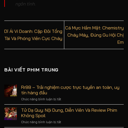
ngôn tình.
Cá Mực Hầm Mật: Chemistry
Dĩ Ái Vi Doanh: Cặp Đôi Tổng
Cháy Máy, Đúng Gu Hội Chị
Tài Và Phóng Viên Cực Cháy
Em
BÀI VIẾT PHIM TRUNG
Rr88 – Trải nghiệm cược trực tuyến an toàn, uy
tín hàng đầu
Chức năng bình luận bị tắt
ở
Rr88
–
Tử Dạ Quy: Nội Dung, Diễn Viên Và Review Phim
Trải
Không Spoil
nghiệm
cược
Chức năng bình luận bị tắt
ở
trực
Tử