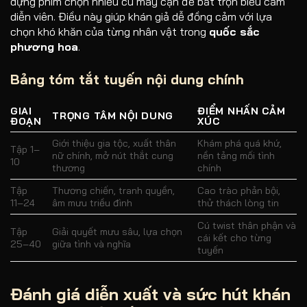
dựng phim chọn nhiều cú máy cận để bắt trọn biểu cảm
diễn viên. Điều này giúp khán giả dễ đồng cảm với lựa
chọn khó khăn của từng nhân vật trong
quốc sắc
phương hoa
.
Bảng tóm tắt tuyến nội dung chính
GIAI
ĐIỂM NHẤN CẢM
TRỌNG TÂM NỘI DUNG
ĐOẠN
XÚC
Giới thiệu gia tộc, xuất thân
Khám phá quá khứ,
Tập 1–
nữ chính, mở nút thắt cung
nền tảng mối tình
10
thương
chính
Tập
Thương chiến, tranh quyền,
Cao trào phản bội,
11–24
âm mưu triều đình
thử thách lòng tin
Cú twist thân phận và
Tập
Giải quyết mưu sâu, lựa chọn
cái kết cho từng
25–40
giữa tình và nghĩa
tuyến
Đánh giá diễn xuất và sức hút khán