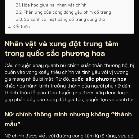
Hóa học giữa hai nhân vật chính
Phản ứng của cộng đồng yêu phim cổ trang
So sánh với mặt bằng cổ trang cùng thời
Kết luận
Nhân vật và xung đột trung tâm
trong
quốc sắc phương hoa
Câu chuyện xoay quanh nữ chính xuất thân thương hộ, bị
cuốn vào vòng xoáy triều chính và tình yêu với vị vương
gia mang nhiều bí mật. Từ đó,
quốc sắc phương hoa
khắc họa hành trình trưởng thành của người phụ nữ dám
thách thức lễ giáo. Các tuyến phụ được xây dựng logic,
góp phần đẩy cao xung đột gia tộc, quyền lực và danh lợi.
Nữ chính thông minh nhưng không “thánh
mẫu”
Nữ chính được viết với đường cong tâm lý rõ ràng, vừa có