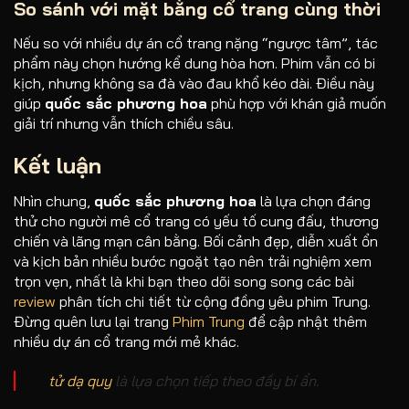
So sánh với mặt bằng cổ trang cùng thời
Nếu so với nhiều dự án cổ trang nặng “ngược tâm”, tác
phẩm này chọn hướng kể dung hòa hơn. Phim vẫn có bi
kịch, nhưng không sa đà vào đau khổ kéo dài. Điều này
giúp
quốc sắc phương hoa
phù hợp với khán giả muốn
giải trí nhưng vẫn thích chiều sâu.
Kết luận
Nhìn chung,
quốc sắc phương hoa
là lựa chọn đáng
thử cho người mê cổ trang có yếu tố cung đấu, thương
chiến và lãng mạn cân bằng. Bối cảnh đẹp, diễn xuất ổn
và kịch bản nhiều bước ngoặt tạo nên trải nghiệm xem
trọn vẹn, nhất là khi bạn theo dõi song song các bài
review
phân tích chi tiết từ cộng đồng yêu phim Trung.
Đừng quên lưu lại trang
Phim Trung
để cập nhật thêm
nhiều dự án cổ trang mới mẻ khác.
tử dạ quy
là lựa chọn tiếp theo đầy bí ẩn.