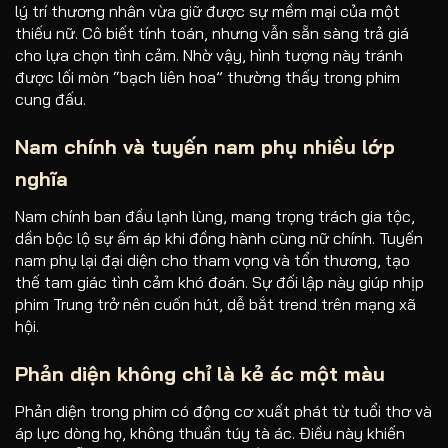
lý trí thương nhân vừa giữ được sự mềm mại của một
thiếu nữ. Cô biết tính toán, nhưng vẫn sẵn sàng trả giá
cho lựa chọn tình cảm. Nhờ vậy, hình tượng này tránh
được lối mòn “bạch liên hoa” thường thấy trong phim
cung đấu.
Nam chính và tuyến nam phụ nhiều lớp
nghĩa
Nam chính ban đầu lạnh lùng, mang trọng trách gia tộc,
dần bộc lộ sự ấm áp khi đồng hành cùng nữ chính. Tuyến
nam phụ lại đại diện cho tham vọng và tổn thương, tạo
thế tam giác tình cảm khó đoán. Sự đối lập này giúp nhịp
phim Trung trở nên cuốn hút, dễ bắt trend trên mạng xã
hội.
Phản diện không chỉ là kẻ ác một màu
Phản diện trong phim có động cơ xuất phát từ tuổi thơ và
áp lực dòng họ, không thuần túy tà ác. Điều này khiến