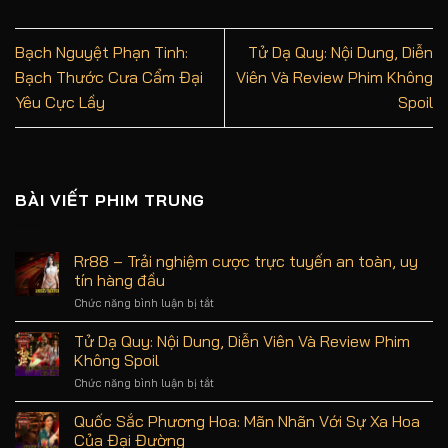
Bạch Nguyệt Phạn Tinh:
Tử Dạ Quy: Nội Dung, Diễn
Bạch Thước Cưa Cẩm Đại
Viên Và Review Phim Không
Yêu Cực Lầy
Spoil
BÀI VIẾT PHIM TRUNG
Rr88 – Trải nghiệm cược trực tuyến an toàn, uy
tín hàng đầu
Chức năng bình luận bị tắt
ở
Rr88
–
Tử Dạ Quy: Nội Dung, Diễn Viên Và Review Phim
Trải
Không Spoil
nghiệm
cược
Chức năng bình luận bị tắt
ở
trực
Tử
tuyến
Dạ
Quốc Sắc Phương Hoa: Mãn Nhãn Với Sự Xa Hoa
an
Quy:
Của Đại Đường
toàn,
Nội