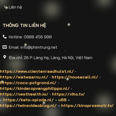
Liên hệ
THÔNG TIN LIÊN HỆ
Hotline: 0988 456 998
Email:
info@phimtrung.net
Địa chỉ: 26 P. Láng Hạ, Láng, Hà Nội, Việt Nam
https://www.clientenraadhulst.nl/
-
https://watwaarnu.nl/
-
https://housecall.nl/
-
https://coco-potgrond.nl/
-
https://kinderopvangphilippo.nl/
-
https://nesthealth.io/
-
https://viho.tv/
-
https://keto-xplode.nl/
-
u88
-
https://twinsvideoblog.nl/
-
https://kinoprosmotr.tv/