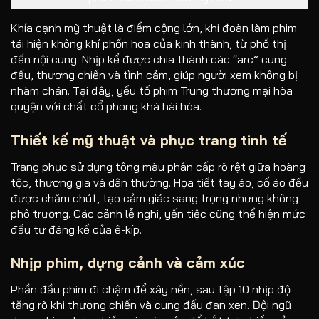
Khía cạnh mỹ thuật là điểm cộng lớn, khi đoàn làm phim
tái hiện không khí phồn hoa của kinh thành, từ phố thị
đến nội cung. Nhịp kể được chia thành các “arc” cung
đấu, thương chiến và tình cảm, giúp người xem không bị
nhàm chán. Tại đây, yếu tố phim Trung thương mại hòa
quyện với chất cổ phong khá hài hòa.
Thiết kế mỹ thuật và phục trang tinh tế
Trang phục sử dụng tông màu phân cấp rõ rệt giữa hoàng
tộc, thương gia và dân thường. Họa tiết tay áo, cổ áo đều
được chăm chút, tạo cảm giác sang trọng nhưng không
phô trương. Các cảnh lễ nghi, yến tiệc cũng thể hiện mức
đầu tư đáng kể của ê-kíp.
Nhịp phim, dựng cảnh và cảm xúc
Phần đầu phim đi chậm để xây nền, sau tập 10 nhịp độ
tăng rõ khi thương chiến và cung đấu đan xen. Đội ngũ