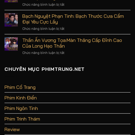
uy
Dung,
Chức năng bình luận bị tắt
ở
tín
Diễn
Quốc
hàng
Viên
Sắc
Bạch Nguyệt Phạn Tinh: Bạch Thước Cưa Cẩm
đầu
Và
Phương
Đại Yêu Cực Lầy
Review
Hoa:
Phim
Mãn
Chức năng bình luận bị tắt
ở
Không
Nhãn
Bạch
Spoil
Với
Nguyệt
Thần Ấn Vương Tọa:Màn Thăng Cấp Đỉnh Cao
Sự
Phạn
Của Long Hạo Thần
Xa
Tinh:
Hoa
Bạch
Chức năng bình luận bị tắt
ở
Của
Thước
Thần
Đại
Cưa
Ấn
Đường
Cẩm
Vương
CHUYÊN MỤC PHIMTRUNG.NET
Đại
Tọa:Màn
Yêu
Thăng
Cực
Cấp
Lầy
Đỉnh
Phim Cổ Trang
Cao
Của
Phim Kinh Điển
Long
Hạo
Thần
Phim Ngôn Tình
Phim Trinh Thám
Review